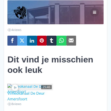
4
views
Dit vind je misschien
ook leuk
29:46
Vimeokanaal De Deur
Amersfoort
8
views