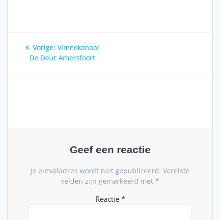
Bericht
Vorig
Vorige:
Vimeokanaal
navigatie
bericht:
De Deur Amersfoort
Geef een reactie
Je e-mailadres wordt niet gepubliceerd.
Vereiste
velden zijn gemarkeerd met
*
Reactie
*