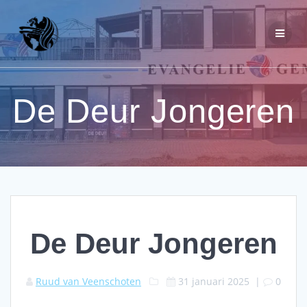
Ga
naar
de
inhoud
De Deur Jongeren
De Deur Jongeren
Ruud van Veenschoten
31 januari 2025
|
0